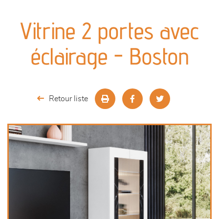
canapés et fauteuils
Vitrine 2 portes avec
séjours
éclairage - Boston
meubles de complément
chambres et dressing
Retour liste
literie
décoration