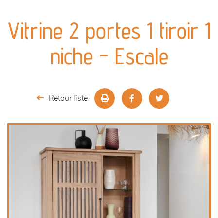
canapés et fauteuils
Vitrine 2 portes 1 tiroir 1
séjours
niche - Escale
meubles de complément
chambres et dressing
Retour liste
literie
décoration