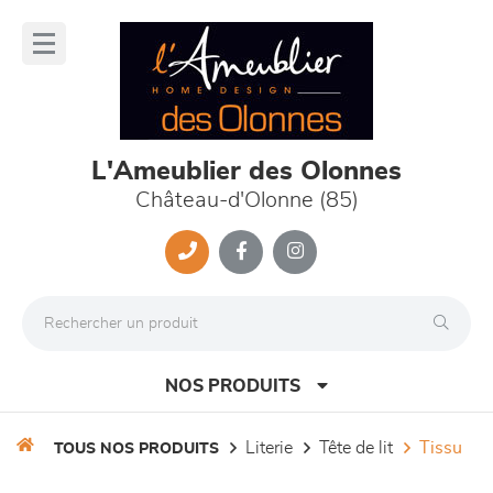
Panneau de gestion des cookies
lose
nu
L'Ameublier des Olonnes
Château-d'Olonne (85)
NOS PRODUITS
literie
tête de lit
tissu
TOUS NOS PRODUITS