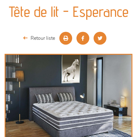
canapés et fauteuils
Tête de lit - Esperance
séjours
meubles de complément
Retour liste
chambres et dressing
literie
décoration