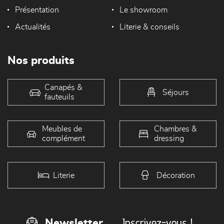
Présentation
Le showroom
Actualités
Literie & conseils
Nos produits
Canapés &
Séjours
fauteuils
Meubles de
Chambres &
complément
dressing
Literie
Décoration
Inscrivez-vous !
Newsletter