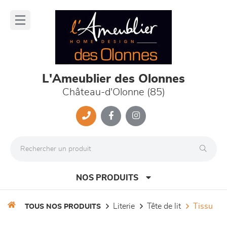
Panneau de gestion des cookies
lose
nu
L'Ameublier des Olonnes
Château-d'Olonne (85)
NOS PRODUITS
literie
tête de lit
tissu
TOUS NOS PRODUITS