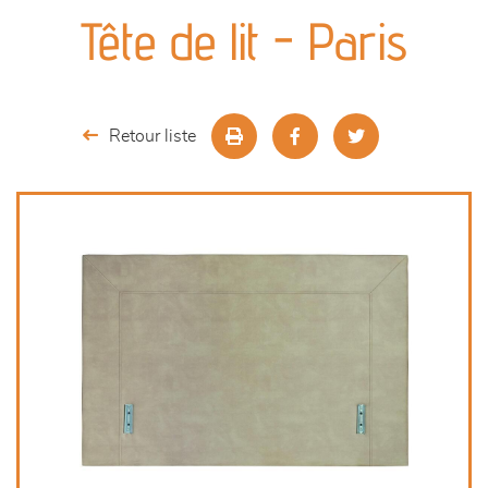
canapés et fauteuils
Tête de lit - Paris
séjours
meubles de complément
Retour liste
chambres et dressing
literie
décoration