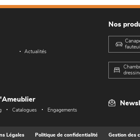
Nos produ
Canap
fauteui
Actualités
Chambr
dressin
L'Ameublier
Newsl
g
Catalogues
Engagements
ns Légales
Politique de confidentialité
Gestion des 