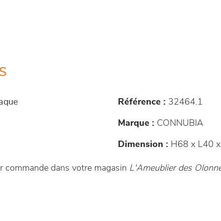
s
paque
Référence :
32464.1
Marque :
CONNUBIA
Dimension :
H68 x L40 x
 sur commande dans votre magasin
L'Ameublier des Olonn