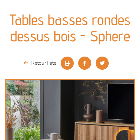
canapés et fauteuils
Tables basses rondes
séjours
dessus bois - Sphere
meubles de complément
chambres et dressing
Retour liste
literie
décoration