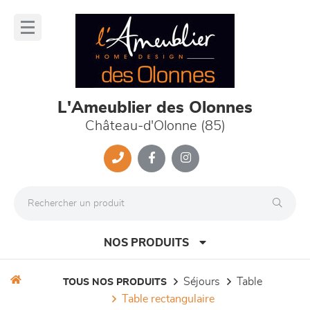
Panneau de gestion des cookies
lose
nu
L'Ameublier des Olonnes
Château-d'Olonne (85)
NOS PRODUITS
séjours
table
TOUS NOS PRODUITS
table rectangulaire