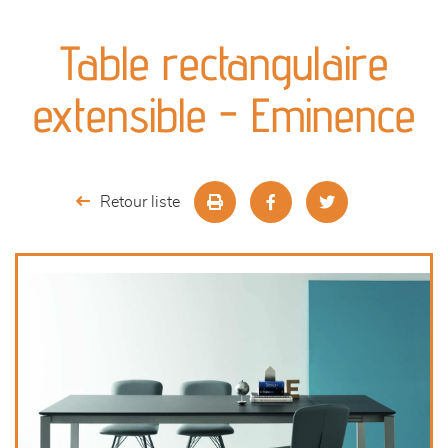
canapés et fauteuils
Table rectangulaire
séjours
extensible - Eminence
meubles de complément
chambres et dressing
Retour liste
literie
décoration