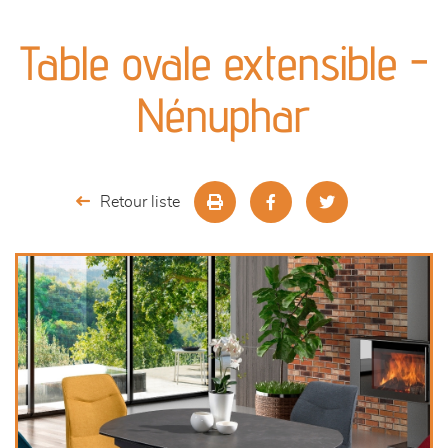
canapés et fauteuils
Table ovale extensible -
séjours
Nénuphar
meubles de complément
chambres et dressing
Retour liste
literie
décoration