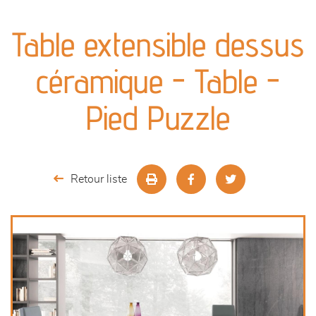
canapés et fauteuils
Table extensible dessus
séjours
céramique - Table -
meubles de complément
Pied Puzzle
chambres et dressing
literie
Retour liste
décoration