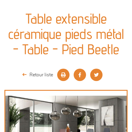
canapés et fauteuils
Table extensible
séjours
céramique pieds métal
meubles de complément
- Table - Pied Beetle
chambres et dressing
literie
Retour liste
décoration