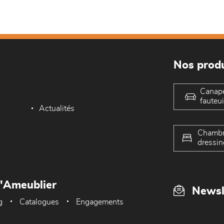
Nos produ
Canap
fauteui
Actualités
Chambr
dressin
L'Ameublier
Newsl
g
Catalogues
Engagements