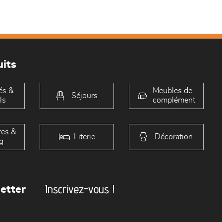
its
és &
Meubles de
Séjours
ls
complément
es &
Literie
Décoration
g
Inscrivez-vous !
etter