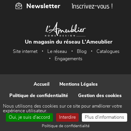
Inscrivez-vous !
Newsletter
Un magasin du réseau L'Ameublier
Site internet
Le réseau
Blog
Catalogues
Engagements
Accueil
Mentions Légales
Politique de confidentialité
Gestion des cookies
Nous utilisons des cookies sur ce site pour améliorer votre
Contact
expérience utilisateur.
Oui, je suis d'accord
Interdire
Plus d'informations
Réalisé par WEB Enseignes
Politique de confidentialité