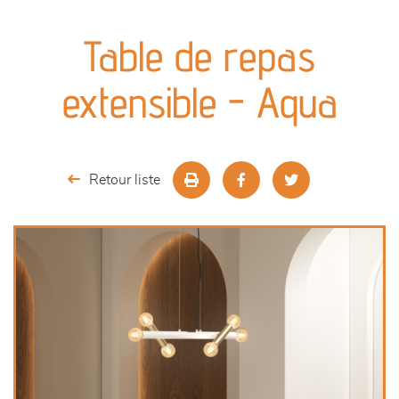
canapés et fauteuils
Table de repas
séjours
extensible - Aqua
meubles de complément
chambres et dressing
Retour liste
literie
décoration