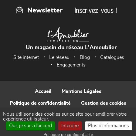
Inscrivez-vous !
Newsletter
Un magasin du réseau L'Ameublier
Site internet
Le réseau
Blog
Catalogues
Engagements
Accueil
Mentions Légales
Politique de confidentialité
Gestion des cookies
Nous utilisons des cookies sur ce site pour améliorer votre
Contact
expérience utilisateur.
Oui, je suis d'accord
Interdire
Plus d'informations
Réalisé par WEB Enseignes
Politique de confidentialité