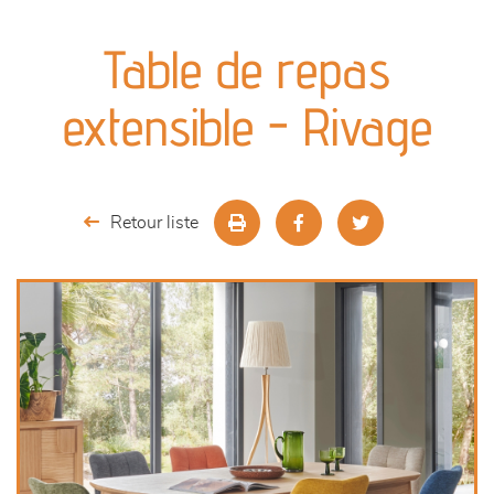
canapés et fauteuils
Table de repas
séjours
extensible - Rivage
meubles de complément
chambres et dressing
Retour liste
literie
décoration