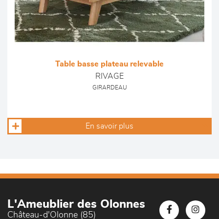
Table basse plateau relevable
RIVAGE
GIRARDEAU
En savoir plus
L'Ameublier des Olonnes
Château-d'Olonne (85)