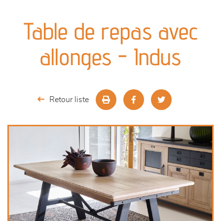
canapés et fauteuils
Table de repas avec
séjours
allonges - Indus
meubles de complément
chambres et dressing
Retour liste
literie
décoration