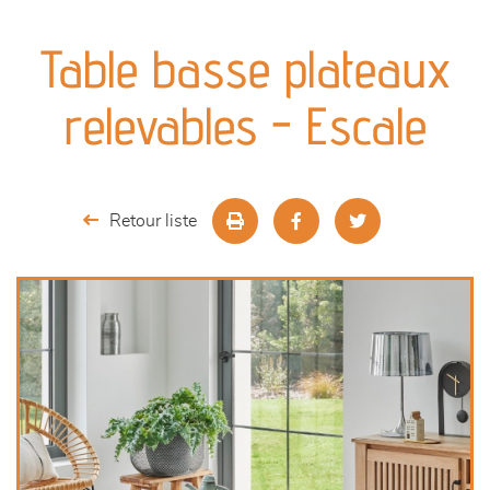
canapés et fauteuils
Table basse plateaux
séjours
relevables - Escale
meubles de complément
chambres et dressing
Retour liste
literie
décoration