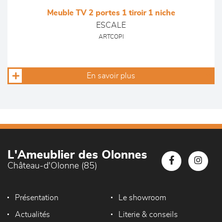
Meuble TV 2 portes 1 tiroir 1 niche
ESCALE
ARTCOPI
En savoir plus
L'Ameublier des Olonnes
Château-d'Olonne (85)
Présentation
Le showroom
Actualités
Literie & conseils