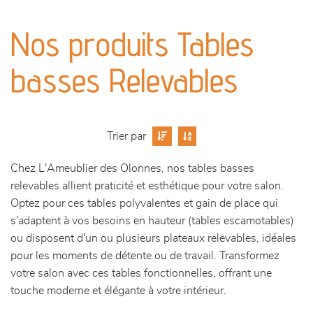
canapés et fauteuils
Nos produits Tables
séjours
basses Relevables
meubles de complément
chambres et dressing
Trier par
literie
Chez L'Ameublier des Olonnes, nos tables basses
relevables allient praticité et esthétique pour votre salon.
décoration
Optez pour ces tables polyvalentes et gain de place qui
s'adaptent à vos besoins en hauteur (tables escamotables)
ou disposent d'un ou plusieurs plateaux relevables, idéales
pour les moments de détente ou de travail. Transformez
votre salon avec ces tables fonctionnelles, offrant une
touche moderne et élégante à votre intérieur.