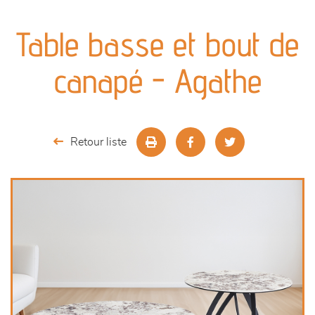
canapés et fauteuils
Table basse et bout de
séjours
canapé - Agathe
meubles de complément
chambres et dressing
Retour liste
literie
décoration