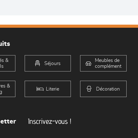
its
és &
Meubles de
Séjours
ls
complément
es &
Literie
Décoration
g
Inscrivez-vous !
etter