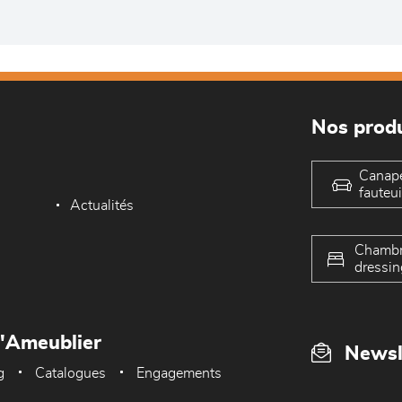
Nos produ
Canap
fauteui
Actualités
Chambr
dressin
L'Ameublier
Newsl
g
Catalogues
Engagements