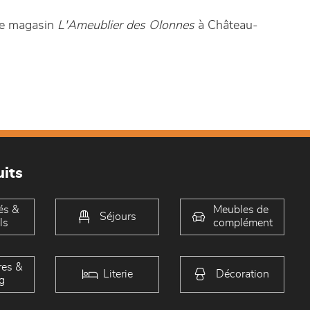
tre magasin
L'Ameublier des Olonnes
à Château-
its
és &
Meubles de
Séjours
ls
complément
es &
Literie
Décoration
g