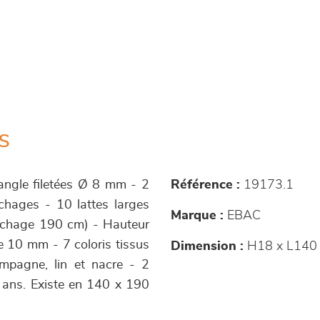
s
angle filetées Ø 8 mm - 2
Référence :
19173.1
chages - 10 lattes larges
Marque :
EBAC
uchage 190 cm) - Hauteur
e 10 mm - 7 coloris tissus
Dimension :
H18 x L140
hampagne, lin et nacre - 2
 5 ans. Existe en 140 x 190