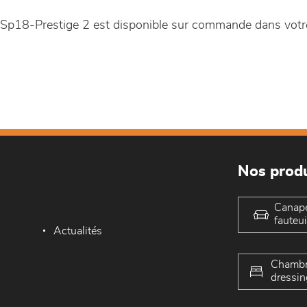
cm Sp18-Prestige 2 est disponible sur commande dans vo
Nos produ
Canap
fauteui
Actualités
Chambr
dressin