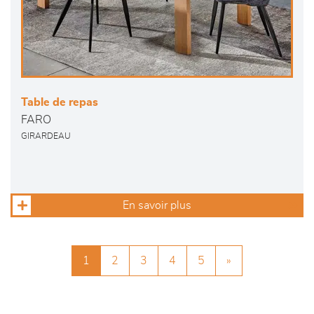
Table de repas
FARO
GIRARDEAU
En savoir plus
1
2
3
4
5
»