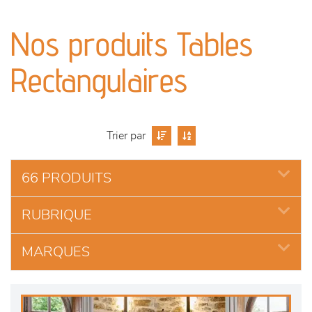
canapés et fauteuils
Nos produits Tables
séjours
Rectangulaires
meubles de complément
chambres et dressing
Trier par
literie
66 PRODUITS
décoration
RUBRIQUE
MARQUES