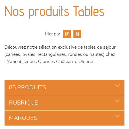
canapés et fauteuils
Nos produits Tables
séjours
meubles de complément
Trier par
Découvrez notre sélection exclusive de tables de séjour
chambres et dressing
(carrées, ovales, rectangulaires, rondes ou hautes) chez
L'Ameublier des Olonnes Château-d'Olonne.
literie
décoration
85 PRODUITS
RUBRIQUE
MARQUES