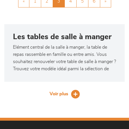
«
1
2
3
4
5
6
»
Les tables de salle à manger
Elément central de la salle à manger, la table de
repas rassemble en famille ou entre amis. Vous
souhaitez renouveler votre table de salle à manger ?
Trouvez votre modèle idéal parmi la sélection de
L'Ameublier des Olonnes Château-d'Olonne. Table
de séjour ronde, carrée ou rectangulaire, extensible
ou non, au design contemporain ou plus classique,
Voir plus
plateau en bois massif (type chêne), en verre ou en
céramique, il y en a pour toutes les envies, tous les
styles et tous les intérieurs !
Une large gamme de tables