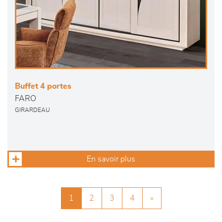
Buffet 4 portes
FARO
GIRARDEAU
En savoir plus
1
2
3
4
»