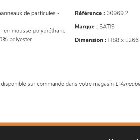
 panneaux de particules -
Référence :
30969.2
Marque :
SATIS
- en mousse polyuréthane
00% polyester
Dimension :
H88 x L266
st disponible sur commande dans votre magasin
L'Ameubli