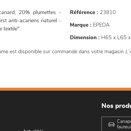
/canard, 20% plumettes -
Référence :
23810
st anti-acariens naturel -
Marque :
EPEDA
 textile".
Dimension :
H65 x L65 x
lume est disponible sur commande dans votre magasin
L'
Nos produ
Canap
fauteui