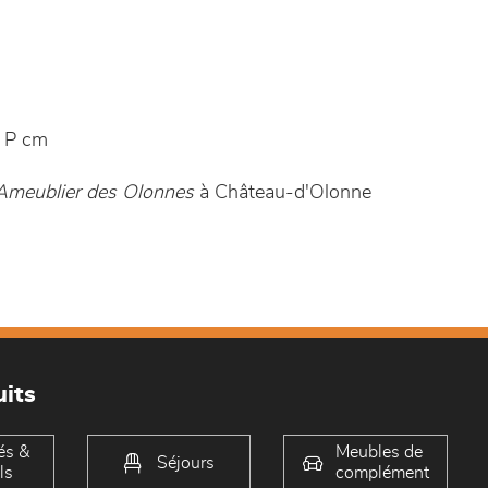
 P cm
Ameublier des Olonnes
à Château-d'Olonne
its
és &
Meubles de
Séjours
ls
complément