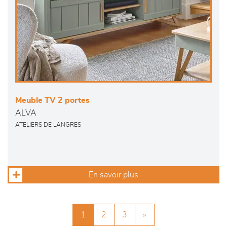
Meuble TV 2 portes
ALVA
ATELIERS DE LANGRES
En savoir plus
1
2
3
»