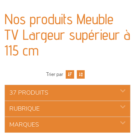
canapés et fauteuils
Nos produits Meuble
séjours
TV Largeur supérieur à
meubles de complément
115 cm
chambres et dressing
literie
Trier par
décoration
37 PRODUITS
RUBRIQUE
MARQUES