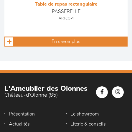
Table de repas rectangulaire
PASSERELLE
ARTCOPI
En savoir plus
L'Ameublier des Olonnes
Château-d'Olonne (85)
Présentation
Le showroom
Actualités
Literie & conseils