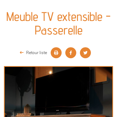
canapés et fauteuils
Meuble TV extensible -
séjours
Passerelle
meubles de complément
chambres et dressing
Retour liste
literie
décoration