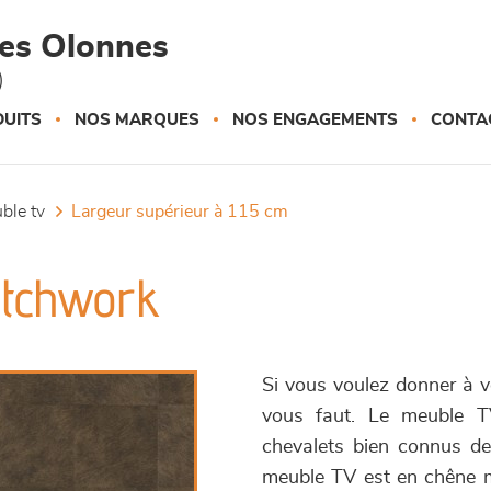
des Olonnes
)
UITS
NOS MARQUES
NOS ENGAGEMENTS
CONTA
uble tv
largeur supérieur à 115 cm
atchwork
Si vous voulez donner à vo
vous faut. Le meuble T
chevalets bien connus des 
meuble TV est en chêne mas