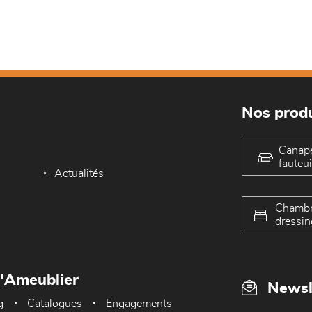
Nos produ
Canap
fauteui
Actualités
Chambr
dressin
L'Ameublier
Newsl
g
Catalogues
Engagements