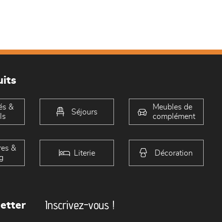
its
és &
Meubles de
Séjours
ls
complément
es &
Literie
Décoration
g
Inscrivez-vous !
etter