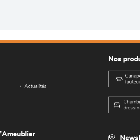
Nos produ
Canap
fauteui
Actualités
Chambr
dressin
L'Ameublier
Newsl