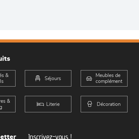
its
és &
Meubles de
Séjours
ls
complément
es &
Literie
Décoration
g
Inscrivez-vous !
etter