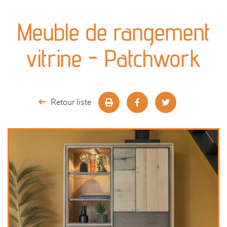
canapés et fauteuils
Meuble de rangement
séjours
vitrine - Patchwork
meubles de complément
chambres et dressing
Retour liste
literie
décoration