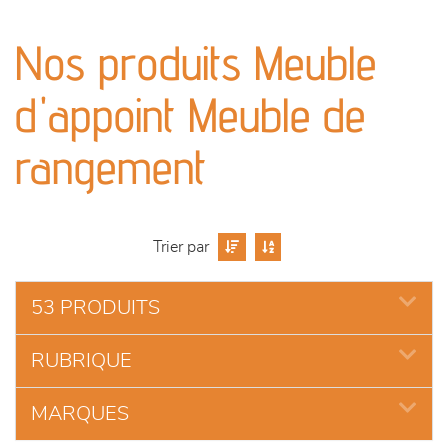
canapés et fauteuils
Nos produits Meuble
séjours
d'appoint Meuble de
meubles de complément
rangement
chambres et dressing
literie
Trier par
décoration
53 PRODUITS
RUBRIQUE
MARQUES