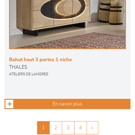
Bahut haut 3 portes 1 niche
THALES
ATELIERS DE LANGRES
En savoir plus
1
2
3
4
»