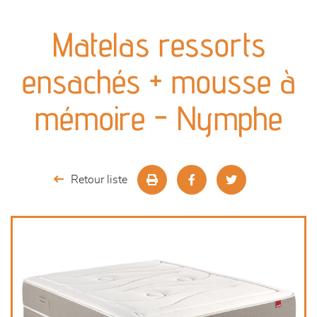
canapés et fauteuils
Matelas ressorts
séjours
ensachés + mousse à
meubles de complément
mémoire - Nymphe
chambres et dressing
literie
Retour liste
décoration