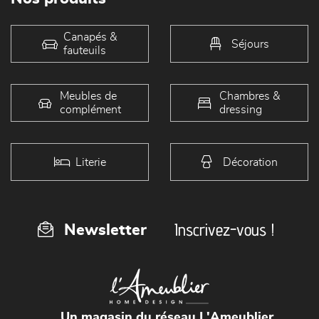
Canapés &
Séjours
fauteuils
Meubles de
Chambres &
complément
dressing
Literie
Décoration
Inscrivez-vous !
Newsletter
Un magasin du réseau L'Ameublier