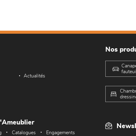
Nos produ
Canap
fauteui
Actualités
Chambr
dressin
L'Ameublier
Newsl
g
Catalogues
Engagements