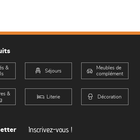
its
és &
Meubles de
Séjours
ls
complément
es &
Literie
Décoration
g
Inscrivez-vous !
etter