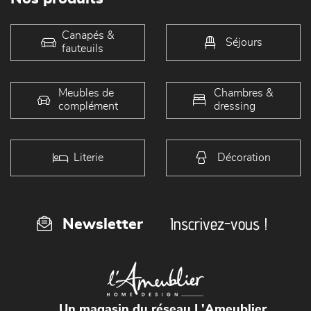
Canapés &
Séjours
fauteuils
Meubles de
Chambres &
complément
dressing
Literie
Décoration
Inscrivez-vous !
Newsletter
Un magasin du réseau L'Ameublier