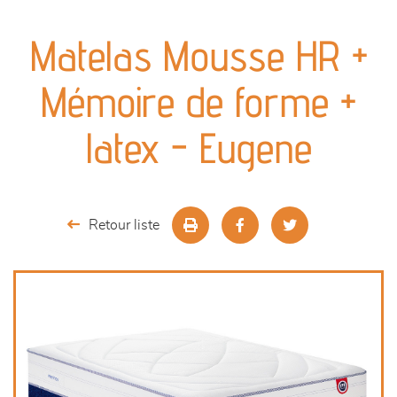
canapés et fauteuils
Matelas Mousse HR +
séjours
Mémoire de forme +
meubles de complément
latex - Eugene
chambres et dressing
literie
Retour liste
décoration