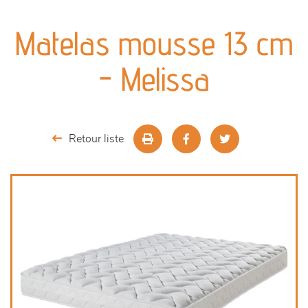
canapés et fauteuils
Matelas mousse 13 cm
séjours
- Melissa
meubles de complément
chambres et dressing
Retour liste
literie
décoration