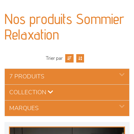
canapés et fauteuils
Nos produits Sommier
séjours
Relaxation
meubles de complément
chambres et dressing
Trier par
literie
7 PRODUITS
décoration
COLLECTION
MARQUES