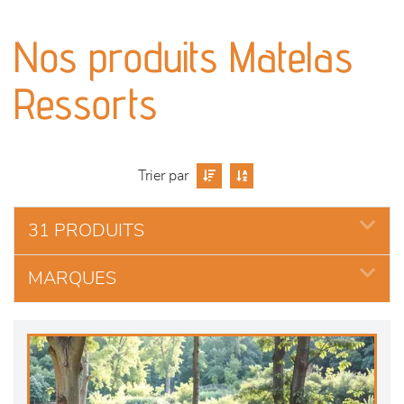
canapés et fauteuils
Nos produits Matelas
séjours
Ressorts
meubles de complément
chambres et dressing
Trier par
literie
31 PRODUITS
décoration
MARQUES