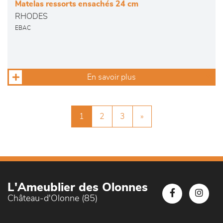
Matelas ressorts ensachés 24 cm
RHODES
EBAC
En savoir plus
1
2
3
»
L'Ameublier des Olonnes
Château-d'Olonne (85)