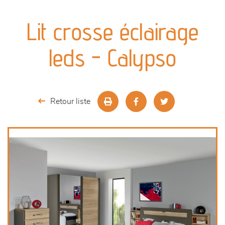
canapés et fauteuils
Lit crosse éclairage
séjours
leds - Calypso
meubles de complément
chambres et dressing
Retour liste
literie
décoration