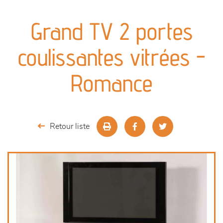
canapés et fauteuils
Grand TV 2 portes
séjours
coulissantes vitrées -
meubles de complément
Romance
chambres et dressing
literie
Retour liste
décoration