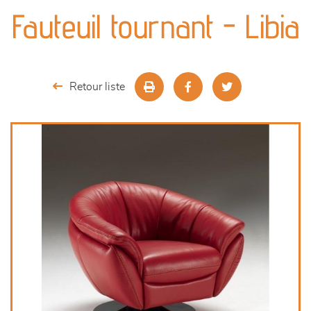
canapés et fauteuils
Fauteuil tournant - Libia
séjours
meubles de complément
Retour liste
chambres et dressing
literie
décoration