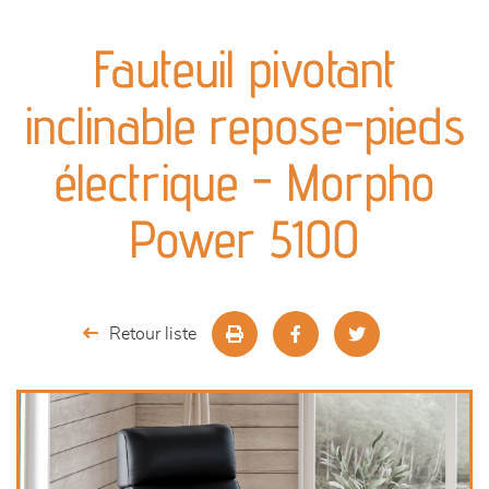
canapés et fauteuils
Fauteuil pivotant
séjours
inclinable repose-pieds
meubles de complément
électrique - Morpho
chambres et dressing
Power 5100
literie
décoration
Retour liste