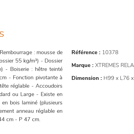
s
 - Rembourrage : mousse de
Référence :
10378
dossier 55 kg/m³) - Dossier
Marque :
XTREMES RELA
 - Boiserie : hêtre teinté
 cm - Fonction pivotante à
Dimension :
H99 x L76 x
tête réglable - Accoudoirs
ndard ou Large - Existe en
 en bois laminé (plusieurs
ètement anneau réglable en
/44 cm - P 47 cm.