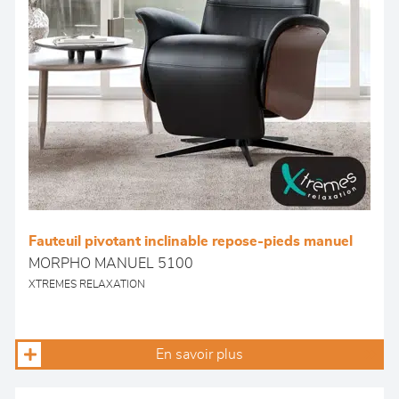
Fauteuil pivotant inclinable repose-pieds manuel
MORPHO MANUEL 5100
XTREMES RELAXATION
En savoir plus