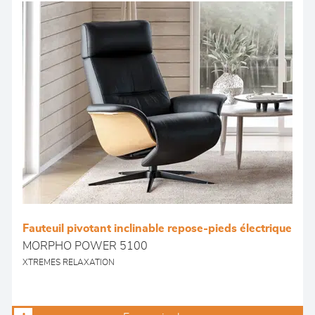
Fauteuil pivotant inclinable repose-pieds électrique
MORPHO POWER 5100
XTREMES RELAXATION