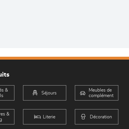
its
és &
Meubles de
Séjours
ls
complément
es &
Literie
Décoration
g