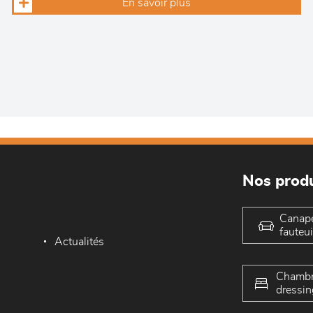
En savoir plus
Nos produ
Canap
fauteui
Actualités
Chambr
dressin