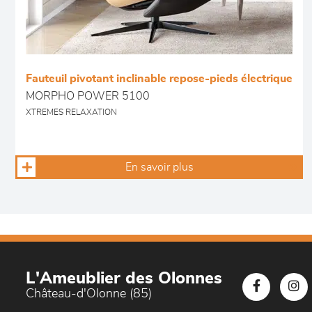
Fauteuil pivotant inclinable repose-pieds électrique
MORPHO POWER 5100
XTREMES RELAXATION
En savoir plus
L'Ameublier des Olonnes
Château-d'Olonne (85)