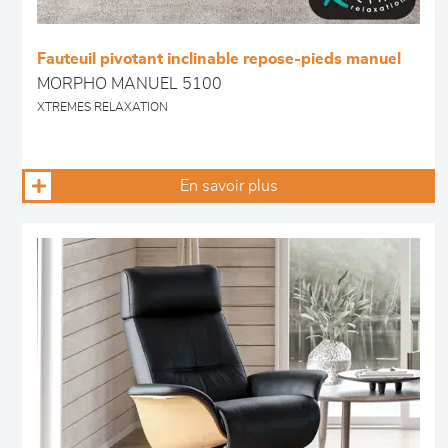
Fauteuil pivotant inclinable repose-pieds manuel
MORPHO MANUEL 5100
XTREMES RELAXATION
En savoir plus