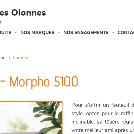
des Olonnes
)
UITS
NOS MARQUES
NOS ENGAGEMENTS
CONTA
tion
fauteuil
f - Morpho 5100
Pour s'offrir un fauteuil 
style, optez pour le raff
inclinable, sa têtière rég
votre meilleur ami après u