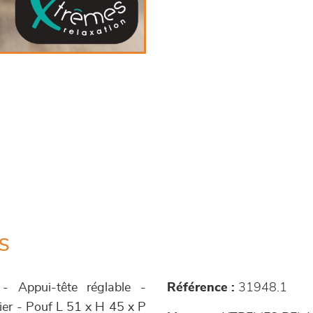
s
- Appui-tête réglable -
Référence :
31948.1
cier - Pouf L 51 x H 45 x P