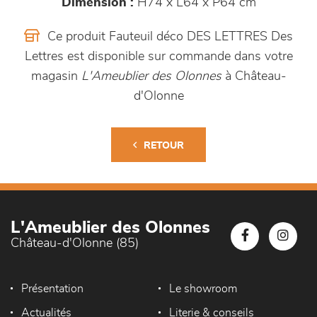
Dimension :
H74 x L64 x P64 cm
Ce produit Fauteuil déco DES LETTRES Des
Lettres est disponible sur commande dans votre
magasin
L'Ameublier des Olonnes
à Château-
d'Olonne
RETOUR
L'Ameublier des Olonnes
Château-d'Olonne (85)
Présentation
Le showroom
Actualités
Literie & conseils