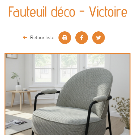
canapés et fauteuils
Fauteuil déco - Victoire
séjours
meubles de complément
Retour liste
chambres et dressing
literie
décoration