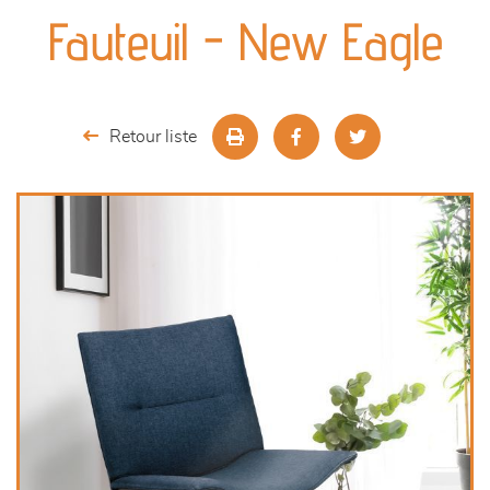
canapés et fauteuils
Fauteuil - New Eagle
séjours
meubles de complément
Retour liste
chambres et dressing
literie
décoration