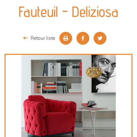
canapés et fauteuils
Fauteuil - Deliziosa
séjours
meubles de complément
Retour liste
chambres et dressing
literie
décoration