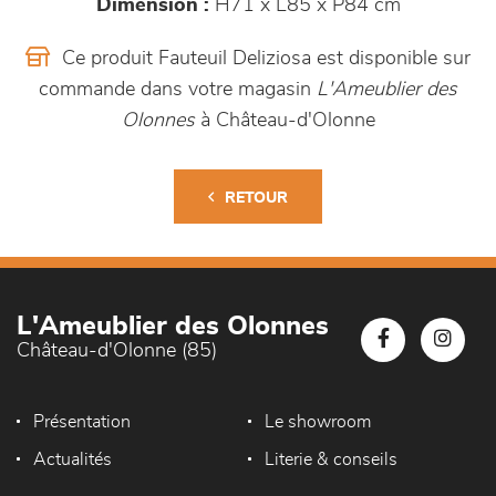
Dimension :
H71 x L85 x P84 cm
Ce produit Fauteuil Deliziosa est disponible sur
commande dans votre magasin
L'Ameublier des
Olonnes
à Château-d'Olonne
RETOUR
L'Ameublier des Olonnes
Château-d'Olonne (85)
Présentation
Le showroom
Actualités
Literie & conseils