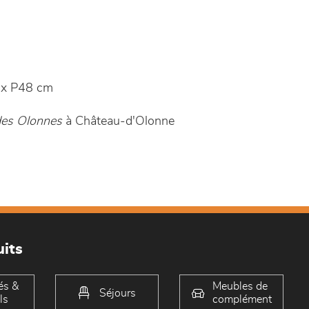
x P48 cm
des Olonnes
à Château-d'Olonne
its
és &
Meubles de
Séjours
ls
complément