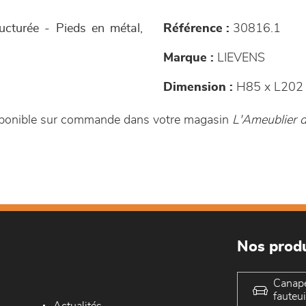
ructurée - Pieds en métal,
Référence :
30816.1
Marque :
LIEVENS
Dimension :
H85 x L202 
disponible sur commande dans votre magasin
L'Ameublier 
Nos produ
Canap
fauteui