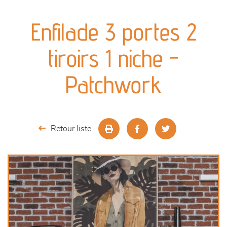
canapés et fauteuils
Enfilade 3 portes 2
séjours
tiroirs 1 niche -
meubles de complément
Patchwork
chambres et dressing
literie
Retour liste
décoration