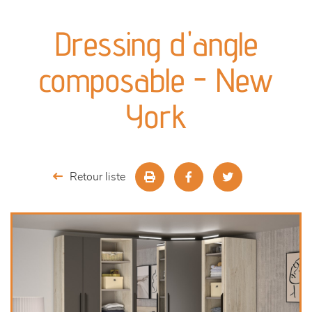
canapés et fauteuils
Dressing d'angle
séjours
composable - New
meubles de complément
York
chambres et dressing
literie
Retour liste
décoration