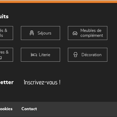
its
és &
Meubles de
Séjours
ls
complément
es &
Literie
Décoration
g
Inscrivez-vous !
etter
cookies
Contact