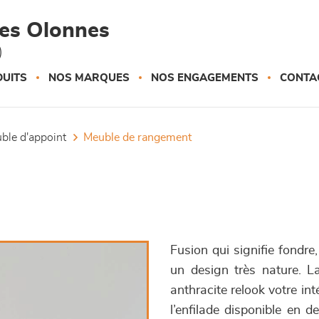
des Olonnes
)
UITS
NOS MARQUES
NOS ENGAGEMENTS
CONTA
uble d'appoint
meuble de rangement
Fusion qui signifie fondr
un design très nature. L
anthracite relook votre in
l’enfilade disponible en d