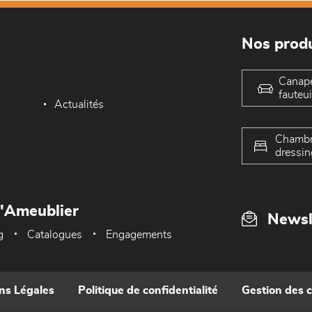
Nos produ
Canap
fauteui
Actualités
Chambr
dressin
L'Ameublier
Newsl
g
Catalogues
Engagements
ns Légales
Politique de confidentialité
Gestion des 